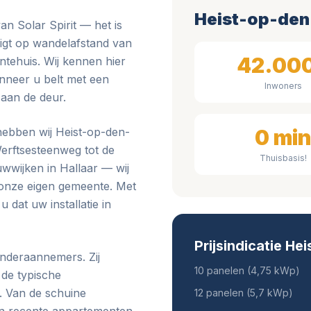
Heist-op-den-
n Solar Spirit — het is
ligt op wandelafstand van
42.00
ntehuis. Wij kennen hier
anneer u belt met een
Inwoners
 aan de deur.
ebben wij Heist-op-den-
0 mi
Werftsesteenweg tot de
Thuisbasis!
wwijken in Hallaar — wij
onze eigen gemeente. Met
dat uw installatie in
Prijsindicatie H
onderaannemers. Zij
10 panelen (4,75 kWp)
 de typische
. Van de schuine
12 panelen (5,7 kWp)
an recente appartementen