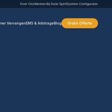
Over Ons
Werken Bij Solar Spirit
System Configurator
mer Vervangen
EMS & Arbitrage
Blog
Gratis Offerte