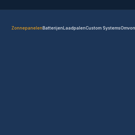
Zonnepanelen
Batterijen
Laadpalen
Custom Systems
Omvor