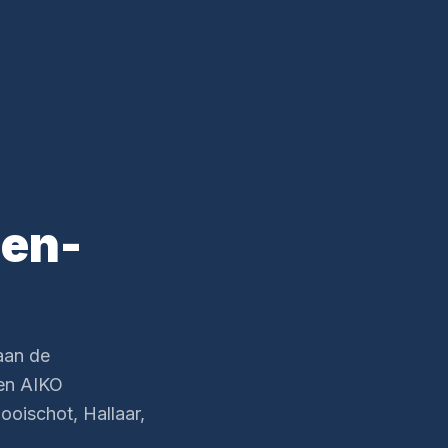
den-
aan de
ren AIKO
ooischot, Hallaar,