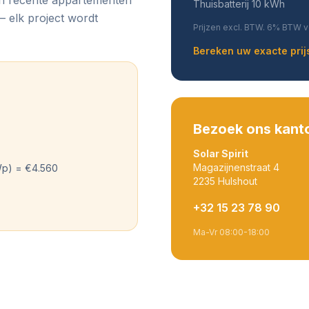
Thuisbatterij 10 kWh
 elk project wordt
Prijzen excl. BTW. 6% BTW v
Bereken uw exacte prij
Bezoek ons kant
Solar Spirit
Magazijnenstraat 4
Wp) = €4.560
2235 Hulshout
+32 15 23 78 90
Ma-Vr 08:00-18:00