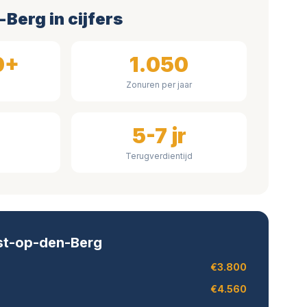
Berg in cijfers
0+
1.050
Zonuren per jaar
n
5-7 jr
Terugverdientijd
eist-op-den-Berg
€3.800
€4.560