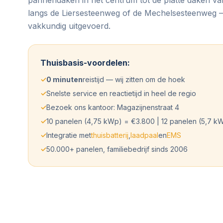
langs de Liersesteenweg of de Mechelsesteenweg —
vakkundig uitgevoerd.
Thuisbasis-voordelen:
✓
0 minuten
reistijd — wij zitten om de hoek
✓
Snelste service en reactietijd in heel de regio
✓
Bezoek ons kantoor: Magazijnenstraat 4
✓
10 panelen (4,75 kWp) = €3.800 | 12 panelen (5,7 k
✓
Integratie met
thuisbatterij
,
laadpaal
en
EMS
✓
50.000+ panelen, familiebedrijf sinds 2006