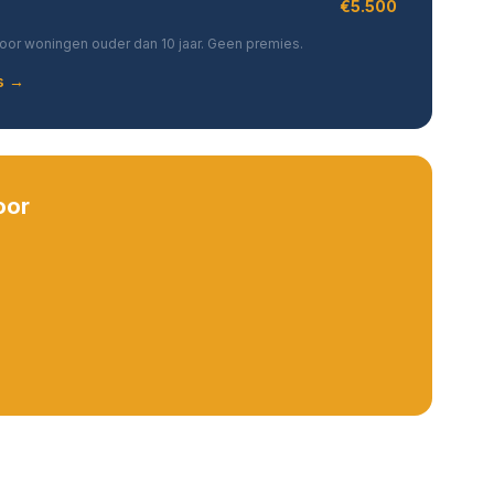
€5.500
oor woningen ouder dan 10 jaar. Geen premies.
s →
oor