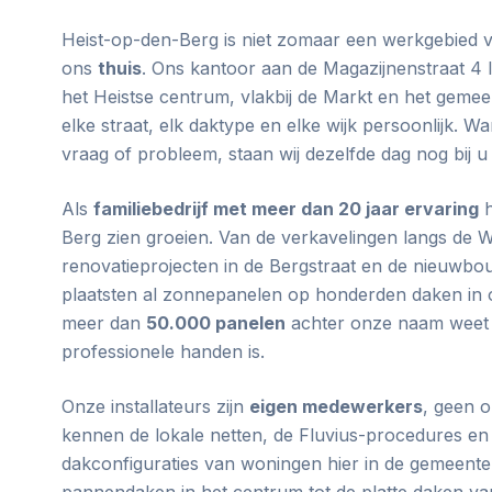
Heist-op-den-Berg is niet zomaar een werkgebied va
ons
thuis
. Ons kantoor aan de Magazijnenstraat 4 
het Heistse centrum, vlakbij de Markt en het gemee
elke straat, elk daktype en elke wijk persoonlijk. W
vraag of probleem, staan wij dezelfde dag nog bij u
Als
familiebedrijf met meer dan 20 jaar ervaring
h
Berg zien groeien. Van de verkavelingen langs de 
renovatieprojecten in de Bergstraat en de nieuwbou
plaatsten al zonnepanelen op honderden daken in 
meer dan
50.000 panelen
achter onze naam weet u 
professionele handen is.
Onze installateurs zijn
eigen medewerkers
, geen 
kennen de lokale netten, de Fluvius-procedures en
dakconfiguraties van woningen hier in de gemeente
pannendaken in het centrum tot de platte daken v