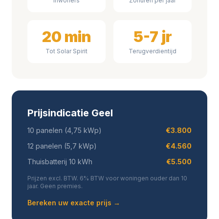
Inwoners
Zonuren per jaar
20 min
5-7 jr
Tot Solar Spirit
Terugverdientijd
Prijsindicatie Geel
10 panelen (4,75 kWp)
€3.800
12 panelen (5,7 kWp)
€4.560
Thuisbatterij 10 kWh
€5.500
Prijzen excl. BTW. 6% BTW voor woningen ouder dan 10
jaar. Geen premies.
Bereken uw exacte prijs →