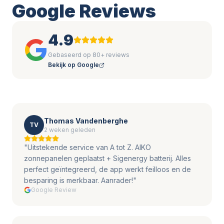
Google Reviews
4.9
Gebaseerd op 80+ reviews
Bekijk op Google
Thomas Vandenberghe
TV
2 weken geleden
"
Uitstekende service van A tot Z. AIKO
zonnepanelen geplaatst + Sigenergy batterij. Alles
perfect geïntegreerd, de app werkt feilloos en de
besparing is merkbaar. Aanrader!
"
Google Review