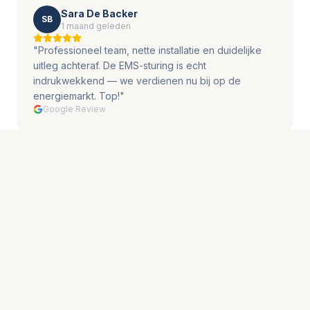
Sara De Backer
SB
1 maand geleden
"
Professioneel team, nette installatie en duidelijke
uitleg achteraf. De EMS-sturing is echt
indrukwekkend — we verdienen nu bij op de
energiemarkt. Top!
"
Google Review
Luc Martens
LM
3 maanden geleden
"
Al 20 jaar bestaan ze niet voor niets. Elias heeft ons
perfect begeleid. Huawei batterij + laadpaal voor de
Tesla, alles werkt samen als een klok. 5 sterren!
"
Google Review