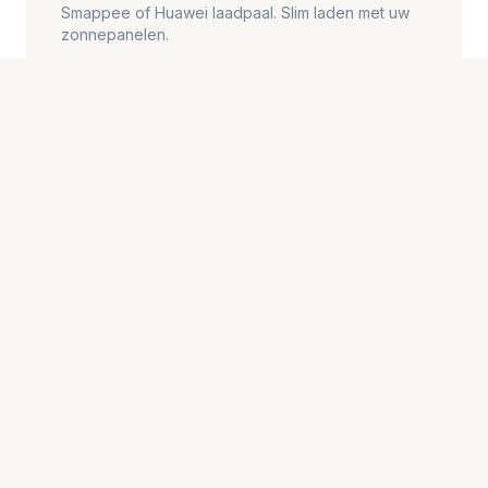
Smappee of Huawei laadpaal. Slim laden met uw
zonnepanelen.
WAT ONZE KLANTEN ZEGGEN
Google Reviews
4.9
Gebaseerd op 80+ reviews
Bekijk op Google