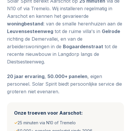
Solar Spirit bereikt Aarschot op
25 minuten
via de
N10 of via Tremelo. Wij installeren regelmatig in
Aarschot en kennen het gevarieerde
woningbestand
: van de smalle herenhuizen aan de
Leuvensesteenweg
tot de ruime villa's in
Gelrode
richting de Demervallei, en van de
arbeiderswoningen in de
Bogaardenstraat
tot de
recente nieuwbouw in Langdorp langs de
Diestsesteenweg.
20 jaar ervaring
,
50.000+ panelen
, eigen
personeel. Solar Spirit biedt persoonlijke service die
groteren niet evenaren.
Onze troeven voor Aarschot:
✓
25 minuten via N10 of Tremelo
✓
50.000+ panelen geplaatst sinds 2006