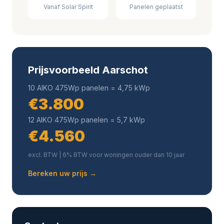
Vanaf Solar Spirit
Panelen geplaatst
Prijsvoorbeeld Aarschot
10 AIKO 475Wp panelen = 4,75 kWp
€3.800
12 AIKO 475Wp panelen = 5,7 kWp
€4.560
excl. BTW | 6% BTW voor woningen ouder dan 10 jaar
Bereken uw prijs →