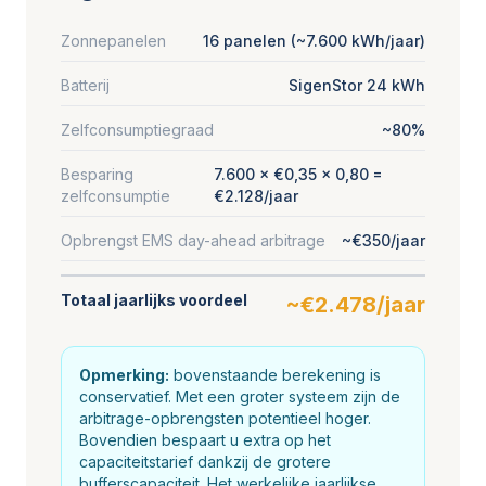
Zonnepanelen
16 panelen (~7.600 kWh/jaar)
Batterij
SigenStor 24 kWh
Zelfconsumptiegraad
~80%
Besparing
7.600 × €0,35 × 0,80 =
zelfconsumptie
€2.128/jaar
Opbrengst EMS day-ahead arbitrage
~€350/jaar
Totaal jaarlijks voordeel
~€2.478/jaar
Opmerking:
bovenstaande berekening is
conservatief. Met een groter systeem zijn de
arbitrage-opbrengsten potentieel hoger.
Bovendien bespaart u extra op het
capaciteitstarief dankzij de grotere
bufferscapaciteit. Het werkelijke jaarlijkse