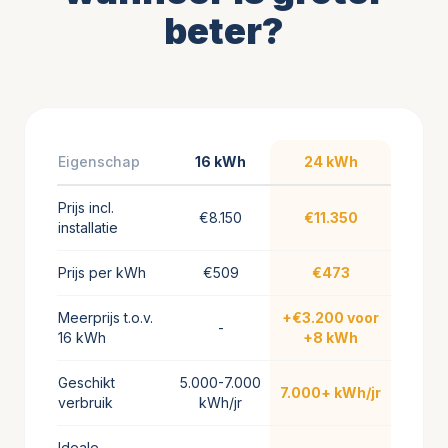
beter?
Eigenschap
16 kWh
24 kWh
Prijs incl.
€8.150
€11.350
installatie
Prijs per kWh
€509
€473
Meerprijs t.o.v.
+€3.200 voor
-
16 kWh
+8 kWh
Geschikt
5.000-7.000
7.000+ kWh/jr
verbruik
kWh/jr
Ideale