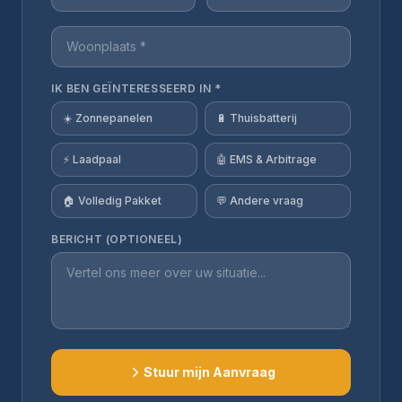
IK BEN GEÏNTERESSEERD IN *
☀️ Zonnepanelen
🔋 Thuisbatterij
⚡ Laadpaal
🤖 EMS & Arbitrage
🏠 Volledig Pakket
💬 Andere vraag
BERICHT (OPTIONEEL)
Stuur mijn Aanvraag