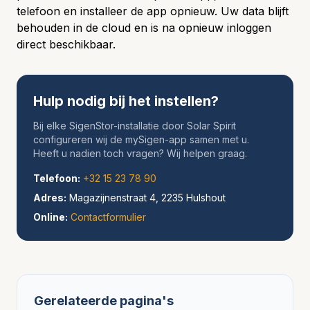
telefoon en installeer de app opnieuw. Uw data blijft
behouden in de cloud en is na opnieuw inloggen
direct beschikbaar.
Hulp nodig bij het instellen?
Bij elke SigenStor-installatie door Solar Spirit
configureren wij de mySigen-app samen met u.
Heeft u nadien toch vragen? Wij helpen graag.
Telefoon:
+32 15 23 78 90
Adres:
Magazijnenstraat 4, 2235 Hulshout
Online:
Contactformulier
Gerelateerde pagina's