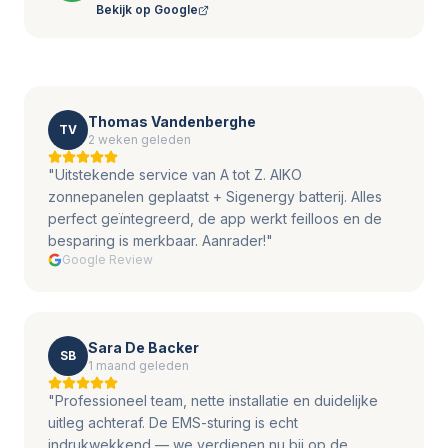
Bekijk op Google
Thomas Vandenberghe
TV
2 weken geleden
"
Uitstekende service van A tot Z. AIKO
zonnepanelen geplaatst + Sigenergy batterij. Alles
perfect geïntegreerd, de app werkt feilloos en de
besparing is merkbaar. Aanrader!
"
Google Review
Sara De Backer
SB
1 maand geleden
"
Professioneel team, nette installatie en duidelijke
uitleg achteraf. De EMS-sturing is echt
indrukwekkend — we verdienen nu bij op de