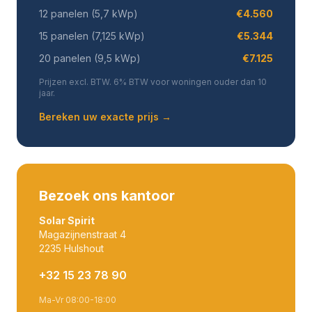
12 panelen (5,7 kWp)
€4.560
15 panelen (7,125 kWp)
€5.344
20 panelen (9,5 kWp)
€7.125
Prijzen excl. BTW. 6% BTW voor woningen ouder dan 10
jaar.
Bereken uw exacte prijs →
Bezoek ons kantoor
Solar Spirit
Magazijnenstraat 4
2235 Hulshout
+32 15 23 78 90
Ma-Vr 08:00-18:00