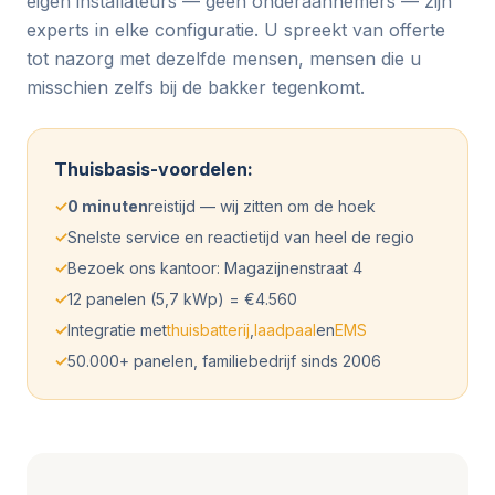
eigen installateurs — geen onderaannemers — zijn
experts in elke configuratie. U spreekt van offerte
tot nazorg met dezelfde mensen, mensen die u
misschien zelfs bij de bakker tegenkomt.
Thuisbasis-voordelen:
✓
0 minuten
reistijd — wij zitten om de hoek
✓
Snelste service en reactietijd van heel de regio
✓
Bezoek ons kantoor: Magazijnenstraat 4
✓
12 panelen (5,7 kWp) = €4.560
✓
Integratie met
thuisbatterij
,
laadpaal
en
EMS
✓
50.000+ panelen, familiebedrijf sinds 2006