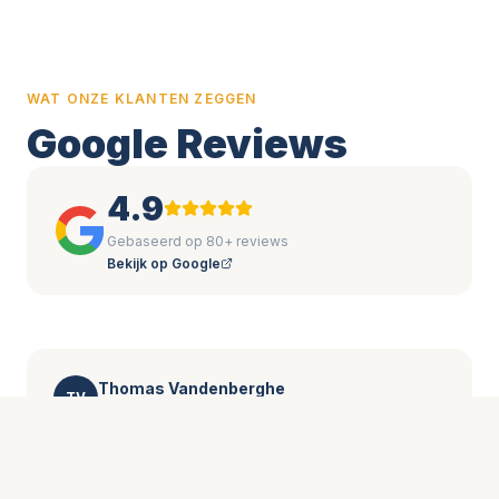
WAT ONZE KLANTEN ZEGGEN
Google Reviews
4.9
Gebaseerd op 80+ reviews
Bekijk op Google
Thomas Vandenberghe
TV
2 weken geleden
"
Uitstekende service van A tot Z. AIKO
zonnepanelen geplaatst + Sigenergy batterij. Alles
perfect geïntegreerd, de app werkt feilloos en de