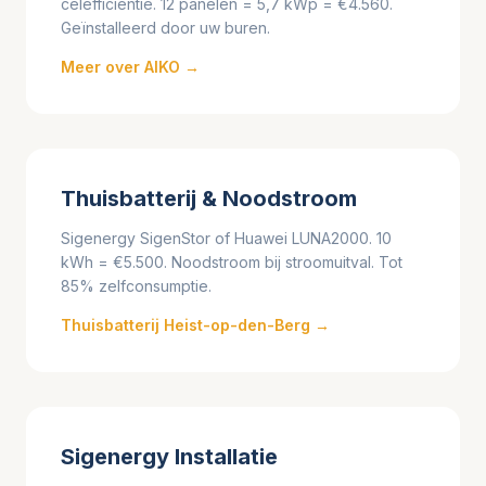
celefficiëntie. 12 panelen = 5,7 kWp = €4.560.
Geïnstalleerd door uw buren.
Meer over AIKO →
Thuisbatterij & Noodstroom
Sigenergy SigenStor of Huawei LUNA2000. 10
kWh = €5.500. Noodstroom bij stroomuitval. Tot
85% zelfconsumptie.
Thuisbatterij Heist-op-den-Berg →
Sigenergy Installatie