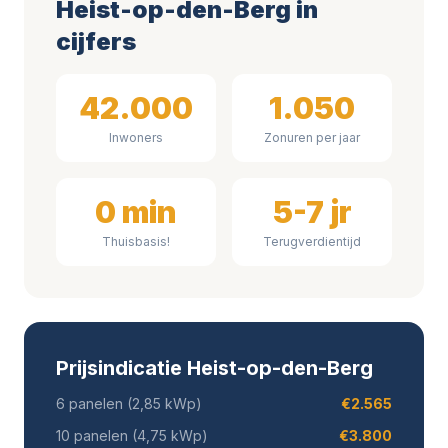
Heist-op-den-Berg in
cijfers
42.000
1.050
Inwoners
Zonuren per jaar
0 min
5-7 jr
Thuisbasis!
Terugverdientijd
Prijsindicatie Heist-op-den-Berg
6 panelen (2,85 kWp)
€2.565
10 panelen (4,75 kWp)
€3.800