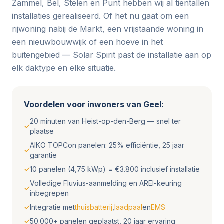
Zammel, Bel, Stelen en Punt hebben wij al tientallen
installaties gerealiseerd. Of het nu gaat om een
rijwoning nabij de Markt, een vrijstaande woning in
een nieuwbouwwijk of een hoeve in het
buitengebied — Solar Spirit past de installatie aan op
elk daktype en elke situatie.
Voordelen voor inwoners van Geel:
20 minuten van Heist-op-den-Berg — snel ter
✓
plaatse
AIKO TOPCon panelen: 25% efficiëntie, 25 jaar
✓
garantie
✓
10 panelen (4,75 kWp) = €3.800 inclusief installatie
Volledige Fluvius-aanmelding en AREI-keuring
✓
inbegrepen
✓
Integratie met
thuisbatterij
,
laadpaal
en
EMS
✓
50.000+ panelen geplaatst, 20 jaar ervaring