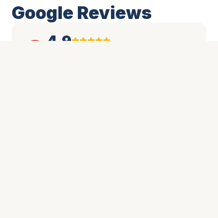
Google Reviews
4.9
Gebaseerd op 80+ reviews
Bekijk op Google
Thomas Vandenberghe
TV
2 weken geleden
"
Uitstekende service van A tot Z. AIKO
zonnepanelen geplaatst + Sigenergy batterij. Alles
perfect geïntegreerd, de app werkt feilloos en de
besparing is merkbaar. Aanrader!
"
Google Review