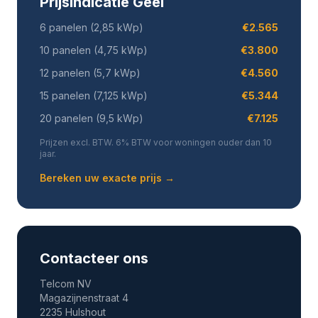
Prijsindicatie Geel
6 panelen (2,85 kWp)
€2.565
10 panelen (4,75 kWp)
€3.800
12 panelen (5,7 kWp)
€4.560
15 panelen (7,125 kWp)
€5.344
20 panelen (9,5 kWp)
€7.125
Prijzen excl. BTW. 6% BTW voor woningen ouder dan 10
jaar.
Bereken uw exacte prijs →
Contacteer ons
Telcom NV
Magazijnenstraat 4
2235 Hulshout