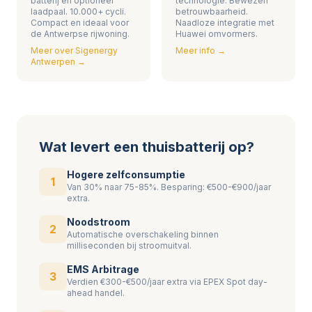
batterij en optioneel
technologie. Bewezen
laadpaal. 10.000+ cycli.
betrouwbaarheid.
Compact en ideaal voor
Naadloze integratie met
de Antwerpse rijwoning.
Huawei omvormers.
Meer over Sigenergy
Meer info →
Antwerpen →
Wat levert een thuisbatterij op?
Hogere zelfconsumptie
1
Van 30% naar 75-85%. Besparing: €500-€900/jaar
extra.
Noodstroom
2
Automatische overschakeling binnen
milliseconden bij stroomuitval.
EMS Arbitrage
3
Verdien €300-€500/jaar extra via EPEX Spot day-
ahead handel.