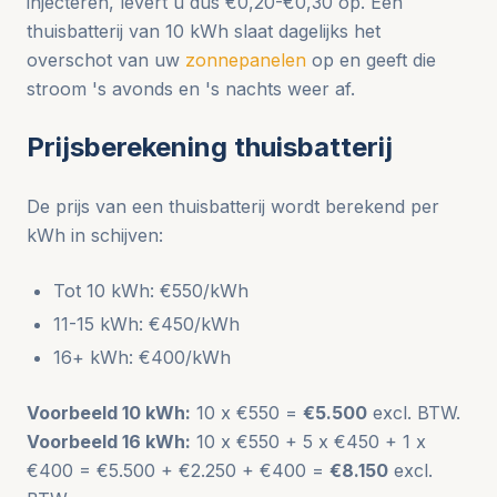
injecteren, levert u dus €0,20-€0,30 op. Een
thuisbatterij van 10 kWh slaat dagelijks het
overschot van uw
zonnepanelen
op en geeft die
stroom 's avonds en 's nachts weer af.
Prijsberekening thuisbatterij
De prijs van een thuisbatterij wordt berekend per
kWh in schijven:
Tot 10 kWh: €550/kWh
11-15 kWh: €450/kWh
16+ kWh: €400/kWh
Voorbeeld 10 kWh:
10 x €550 =
€5.500
excl. BTW.
Voorbeeld 16 kWh:
10 x €550 + 5 x €450 + 1 x
€400 = €5.500 + €2.250 + €400 =
€8.150
excl.