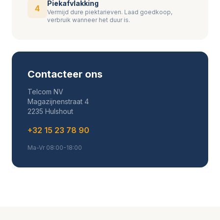
Piekafvlakking
4
Vermijd dure piektarieven. Laad goedkoop,
verbruik wanneer het duur is.
Contacteer ons
Telcom NV
Magazijnenstraat 4
2235 Hulshout
+32 15 23 78 90
Ma-Vr 08:00-18:00