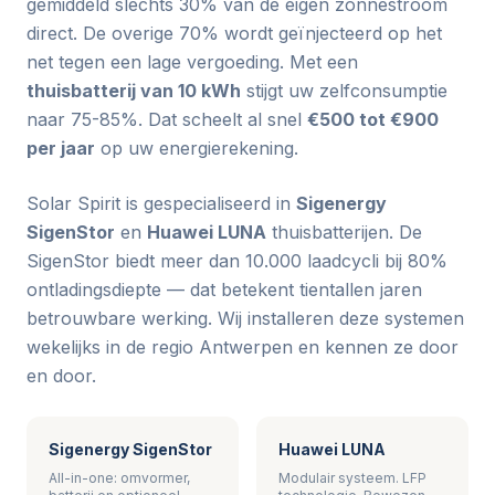
gemiddeld slechts 30% van de eigen zonnestroom
direct. De overige 70% wordt geïnjecteerd op het
net tegen een lage vergoeding. Met een
thuisbatterij van 10 kWh
stijgt uw zelfconsumptie
naar 75-85%. Dat scheelt al snel
€500 tot €900
per jaar
op uw energierekening.
Solar Spirit is gespecialiseerd in
Sigenergy
SigenStor
en
Huawei LUNA
thuisbatterijen. De
SigenStor biedt meer dan 10.000 laadcycli bij 80%
ontladingsdiepte — dat betekent tientallen jaren
betrouwbare werking. Wij installeren deze systemen
wekelijks in de regio Antwerpen en kennen ze door
en door.
Sigenergy SigenStor
Huawei LUNA
All-in-one: omvormer,
Modulair systeem. LFP