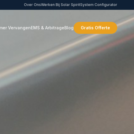
Over Ons
Werken Bij Solar Spirit
System Configurator
mer Vervangen
EMS & Arbitrage
Blog
Gratis Offerte