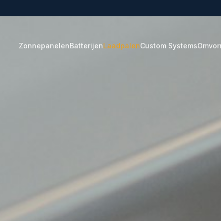
Zonnepanelen
Batterijen
Laadpalen
Custom Systems
Omvor