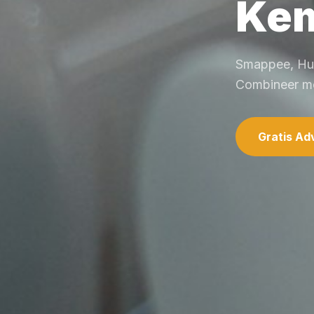
Ke
Smappee, Hua
Combineer me
Gratis Ad