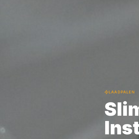
LAADPALEN
Sli
Inst