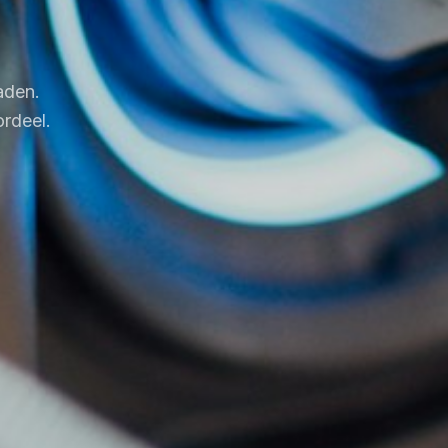
aden.
rdeel.