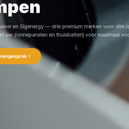
mpen
wei en Sigenergy — drie premium merken voor slim l
t uw zonnepanelen en thuisbatterij voor maximaal voo
viesgesprek