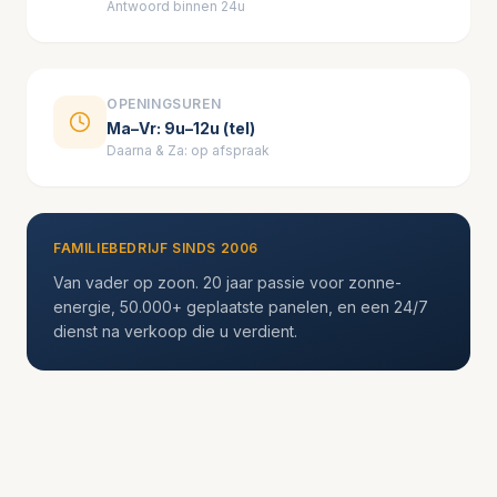
Antwoord binnen 24u
OPENINGSUREN
Ma–Vr: 9u–12u (tel)
Daarna & Za: op afspraak
FAMILIEBEDRIJF SINDS 2006
Van vader op zoon. 20 jaar passie voor zonne-
energie, 50.000+ geplaatste panelen, en een 24/7
dienst na verkoop die u verdient.