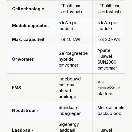
LFP (lithium-
LFP (lithium-
Celtechnologie
ijzerfosfaat)
ijzerfosfaat)
5 kWh per
5 kWh per
Modulecapaciteit
module
module
Max. capaciteit
Tot 40 kWh
Tot 30 kWh
Aparte
Geïntegreerde
Huawei
Omvormer
hybride
SUN2000
omvormer
omvormer
Ingebouwd
Via
met day-
EMS
FusionSolar
ahead
platform
arbitrage
Standaard
Met optionele
Noodstroom
inbegrepen
backup box
Sigenergy
Laadpaal-
laadpaal
Huawei