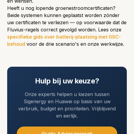
en wensen.
Heeft u nog lopende groenestroomcertificaten?
Beide systemen kunnen geplaatst worden zónder
uw certificaten te verliezen — op voorwaarde dat de
Fluvius-regels correct gevolgd worden. Lees onze
specifieke gids over batterij-plaatsing met GSC-
behoud
voor de drie scenario's en onze werkwijze.
Hulp bij uw keuze?
Onze experts helpen u kiezen tussen
Sigenergy en Huawei op basis van uw
verbruik, budget en prioriteiten. Vrijblijvend
en eerlijk.
Gratis Adviesgesprek